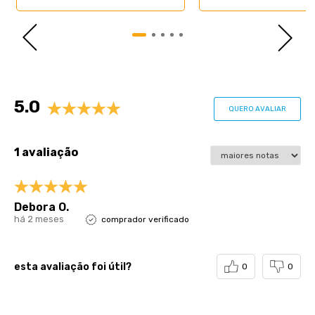
Avaliações
5.0
QUERO AVALIAR
1 avaliação
Debora O.
há 2 meses
comprador verificado
esta avaliação foi útil?
0
0