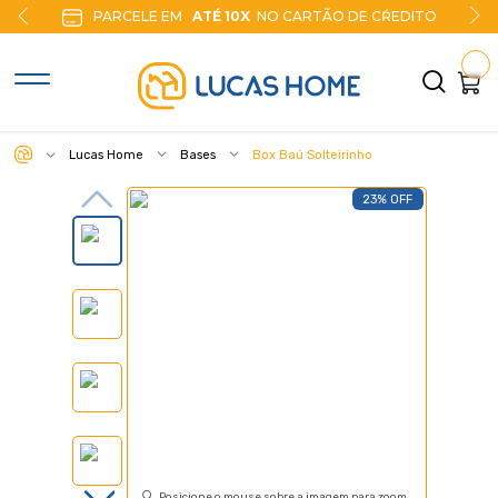
PARCELE EM
ATÉ 10X
NO CARTÃO DE CŔEDITO
Lucas Home
Bases
Box Baú Solteirinho
23% OFF
Posicione o mouse sobre a imagem para zoom