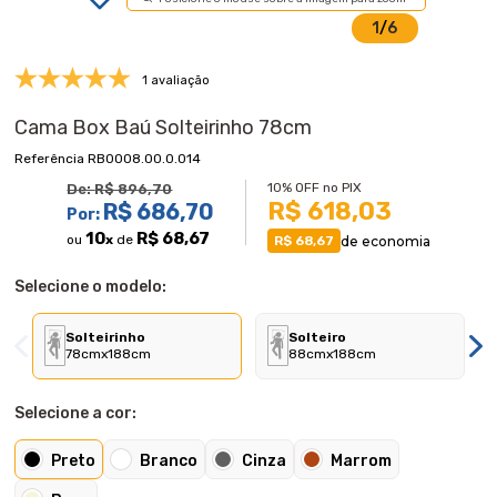
1
/
6
1 avaliação
Cama Box Baú Solteirinho 78cm
RB0008.00.0.014
10% OFF no PIX
De:
R$ 896,70
R$ 618,03
R$ 686,70
Por:
10
R$ 68,67
ou
x
de
de economia
R$ 68,67
Selecione o modelo:
Solteirinho
Solteiro
78cmx188cm
88cmx188cm
Selecione a cor:
Preto
Branco
Cinza
Marrom