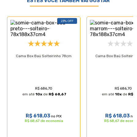
ESTES VOCÊ TAMBÉM VAI GOSTAR
23% OFF
Cama Box Baú Solteirinho 78cm
Cama Box Baú Solteiri
R$ 686,70
R$ 686,70
em até
10
x
de
R$ 68,67
em até
10
x
de
R$ 
R$ 618,03
R$ 618,03
no PIX
no 
R$ 68,67 de economia
R$ 68,67 de econo