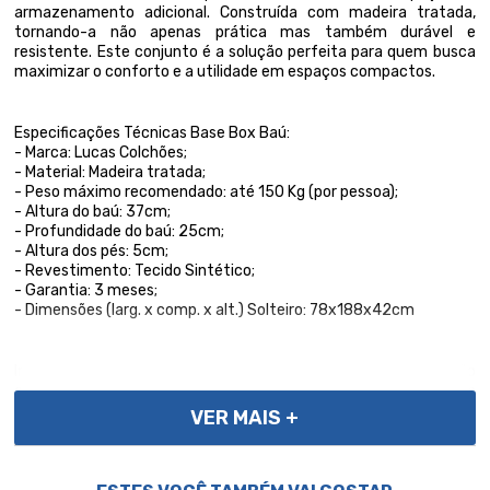
armazenamento adicional. Construída com madeira tratada,
tornando-a não apenas prática mas também durável e
resistente. Este conjunto é a solução perfeita para quem busca
maximizar o conforto e a utilidade em espaços compactos.
Especificações Técnicas Base Box Baú:
- Marca: Lucas Colchões;
- Material: Madeira tratada;
- Peso máximo recomendado: até 150 Kg (por pessoa);
- Altura do baú: 37cm;
- Profundidade do baú: 25cm;
- Altura dos pés: 5cm;
- Revestimento: Tecido Sintético;
- Garantia: 3 meses;
- Dimensões (larg. x comp. x alt.) Solteiro: 78x188x42cm
Importante, as cores podem variar conforme a tela; Não
oferecemos montagem; recomendamos profissionais
qualificados. Confira as dimensões para transporte em
VER MAIS +
elevadores e passagens. Não transportamos por meios especiais.
Por se tratar de um produto de uso íntimo e pessoal, só
aceitaremos devoluções por arrependimento apenas se a
embalagem do produto não for violada.