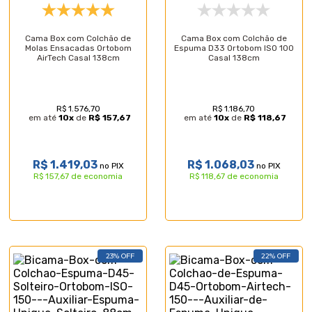
Cama Box com Colchão de
Cama Box com Colchão de
Molas Ensacadas Ortobom
Espuma D33 Ortobom ISO 100
AirTech Casal 138cm
Casal 138cm
R$ 1.576,70
R$ 1.186,70
em até
10
x
de
R$ 157,67
em até
10
x
de
R$ 118,67
R$ 1.419,03
R$ 1.068,03
no PIX
no PIX
R$ 157,67 de economia
R$ 118,67 de economia
23% OFF
22% OFF