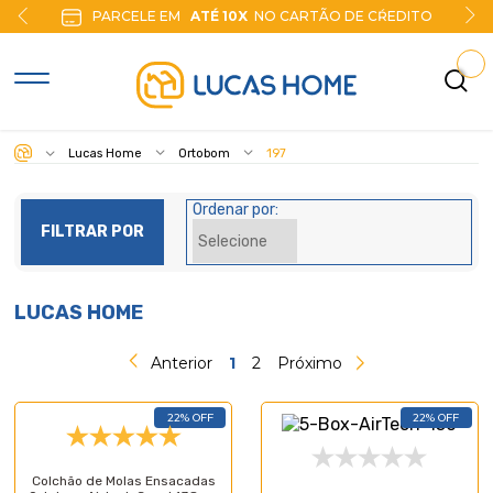
PARCELE EM
ATÉ 10X
NO CARTÃO DE CŔEDITO
Lucas Home
Ortobom
197
Ordenar por:
FILTRAR POR
LUCAS HOME
Anterior
1
2
Próximo
22% OFF
22% OFF
Colchão de Molas Ensacadas