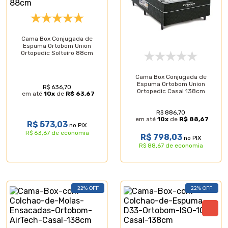
Cama Box Conjugada de
Espuma Ortobom Union
Ortopedic Solteiro 88cm
Cama Box Conjugada de
Espuma Ortobom Union
R$ 636,70
Ortopedic Casal 138cm
em até
10
x
de
R$ 63,67
R$ 886,70
em até
10
x
de
R$ 88,67
R$ 573,03
no PIX
R$ 63,67 de economia
R$ 798,03
no PIX
R$ 88,67 de economia
22% OFF
22% OFF