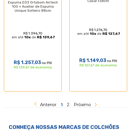
Casal 138cm
Espuma D33 Ortobom Airtech
100 + Auxiliar de Espuma
Unique Solteiro 88cm
R$ 1.276,70
R$ 1.396,70
em até
10
x
de
R$ 127,67
em até
10
x
de
R$ 139,67
R$ 1.149,03
no PIX
R$ 1.257,03
no PIX
R$ 127,67 de economia
R$ 139,67 de economia
Anterior
1
2
Próximo
CONHEÇA NOSSAS MARCAS DE
COLCHÕES