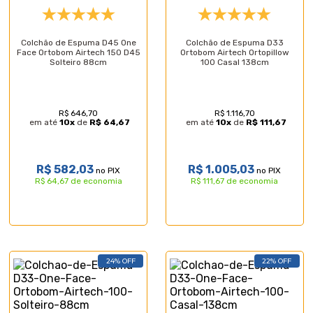
Colchão de Espuma D45 One
Colchão de Espuma D33
Face Ortobom Airtech 150 D45
Ortobom Airtech Ortopillow
Solteiro 88cm
100 Casal 138cm
R$ 646,70
R$ 1.116,70
em até
10
x
de
R$ 64,67
em até
10
x
de
R$ 111,67
R$ 582,03
R$ 1.005,03
no PIX
no PIX
R$ 64,67 de economia
R$ 111,67 de economia
24% OFF
22% OFF