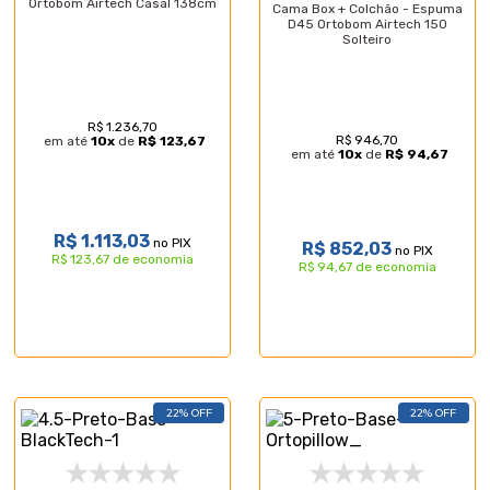
Ortobom Airtech Casal 138cm
Cama Box + Colchão - Espuma
D45 Ortobom Airtech 150
Solteiro
R$ 1.236,70
R$ 946,70
em até
10
x
de
R$ 123,67
em até
10
x
de
R$ 94,67
R$ 1.113,03
no PIX
R$ 852,03
no PIX
R$ 123,67 de economia
R$ 94,67 de economia
22% OFF
22% OFF