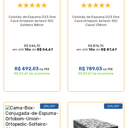
Colchão de Espuma D33 One
Colchão de Espuma D33 One
Face Ortobom Airtech 100
Face Ortobom Airtech 100
Solteiro 88cm
Casal 138cm
R$ 546,70
R$ 876,70
em até
10
x
de
R$ 54,67
em até
10
x
de
R$ 87,67
R$ 492,03
R$ 789,03
no PIX
no PIX
R$ 54,67 de economia
R$ 87,67 de economia
23% OFF
22% OFF