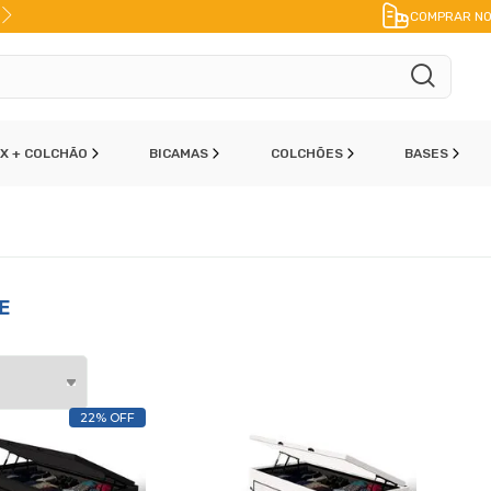
10% DE DESCONTO
NO PIX
COMPRAR NO
OX + COLCHÃO
BICAMAS
COLCHÕES
BASES
E
22% OFF