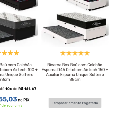
 Baú com Colchão
Bicama Box Baú com Colchão
tobom Airtech 100 +
Espuma D45 Ortobom Airtech 150 +
ma Unique Solteiro
Auxiliar Espuma Unique Solteiro
88cm
88cm
até
10
x
de
R$ 161,67
55,03
no PIX
Temporariamente Esgotado
67 de economia