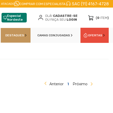
SAC (11) 4167-4728
FRETE A JATO
ENVIO IMEDIATO
PARCELE EM
COMPRAR COM ESPECIALISTA
 ATACADO
Especial
OLÁ!
CADASTRE-SE
(
0
ITEM
)
Nordeste
OU FAÇA SEU
LOGIN
DESTAQUES
CAMAS CONJUGADAS
OFERTAS
Anterior
1
Próximo