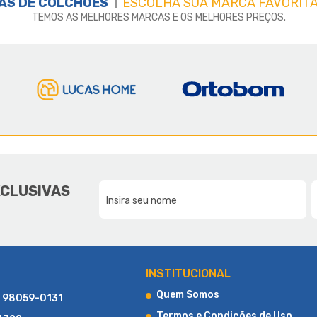
AS DE
COLCHÕES
ESCOLHA SUA MARCA FAVORITA
TEMOS AS MELHORES MARCAS E OS MELHORES PREÇOS.
E A LUCAS HOME
DA NOSSA FAMÍLIA, PARA SUA F
XCLUSIVAS
CONHEÇA UM POUCO MAIS SOBRE A LUCAS HOME
INSTITUCIONAL
Quem Somos
) 98059-0131
Termos e Condições de Uso