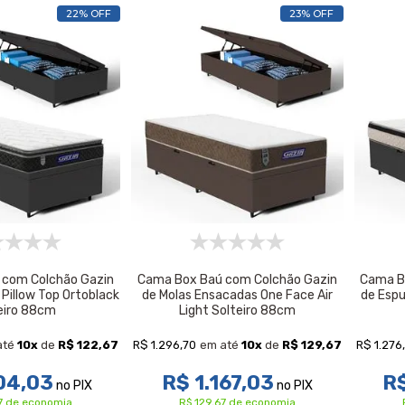
22% OFF
23% OFF
 com Colchão Gazin
Cama Box Baú com Colchão Gazin
Cama B
Pillow Top Ortoblack
de Molas Ensacadas One Face Air
de Espu
eiro 88cm
Light Solteiro 88cm
R$ 1.296,70
R$ 1.276
até
10
x
de
R$ 122,67
em até
10
x
de
R$ 129,67
04,03
R$ 1.167,03
R$
no PIX
no PIX
67 de economia
R$ 129,67 de economia