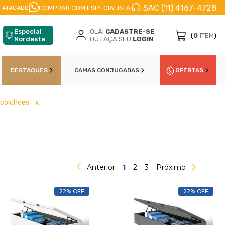
SAC (11) 4167-4728
FRETE A JATO
ENVIO IMEDIATO
PARCELE EM
COMPRAR COM ESPECIALISTA
 ATACADO
Especial
OLÁ!
CADASTRE-SE
(
0
ITEM
)
Nordeste
OU FAÇA SEU
LOGIN
DESTAQUES
CAMAS CONJUGADAS
OFERTAS
 colchoes
x
Anterior
1
2
3
Próximo
22% OFF
22% OFF