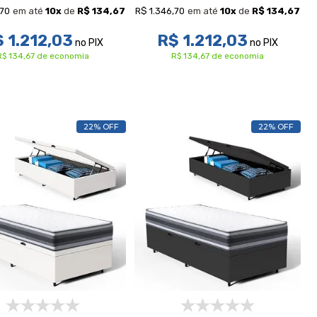
,70
R$ 1.346,70
em até
10
x
de
R$ 134,67
em até
10
x
de
R$ 134,67
 1.212,03
R$ 1.212,03
no PIX
no PIX
R$ 134,67 de economia
R$ 134,67 de economia
22% OFF
22% OFF