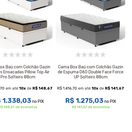
ox Baú com Colchão Gazin
Cama Box Baú com Colchão Gazin
s Ensacadas Pillow Top Air
de Espuma D60 Double Face Force
Pro Solteiro 88cm
UP Solteiro 88cm
,70
R$ 1.416,70
em até
10
x
de
R$ 148,67
em até
10
x
de
R$ 141,67
 1.338,03
R$ 1.275,03
no PIX
no PIX
R$ 148,67 de economia
R$ 141,67 de economia