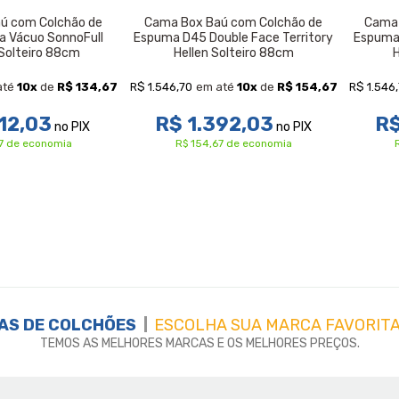
ú com Colchão de
Cama Box Baú com Colchão de
Cama 
a Vácuo SonnoFull
Espuma D45 Double Face Territory
Espuma 
Solteiro 88cm
Hellen Solteiro 88cm
R$ 1.546,70
R$ 1.546
até
10
x
de
R$ 134,67
em até
10
x
de
R$ 154,67
12,03
R$ 1.392,03
R$
no PIX
no PIX
7 de economia
R$ 154,67 de economia
AS DE
COLCHÕES
ESCOLHA SUA MARCA FAVORITA
TEMOS AS MELHORES MARCAS E OS MELHORES PREÇOS.