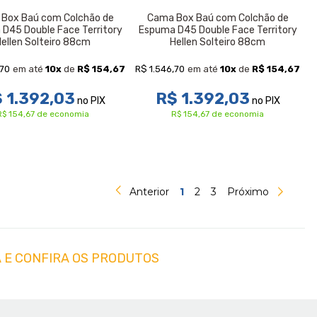
Box Baú com Colchão de
Cama Box Baú com Colchão de
D45 Double Face Territory
Espuma D45 Double Face Territory
Hellen Solteiro 88cm
Hellen Solteiro 88cm
,70
R$ 1.546,70
em até
10
x
de
R$ 154,67
em até
10
x
de
R$ 154,67
 1.392,03
R$ 1.392,03
no PIX
no PIX
R$ 154,67 de economia
R$ 154,67 de economia
Anterior
1
2
3
Próximo
 E CONFIRA OS PRODUTOS