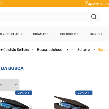
10% DE DESCONTO
NO PIX
COMPRAR NO
OX + COLCHÃO
BICAMAS
COLCHÕES
BASES
+ Colchão Solteiro
Busca: colchoes
x
Solteiro
Busca:
 DA BUSCA
22% OFF
22% OFF