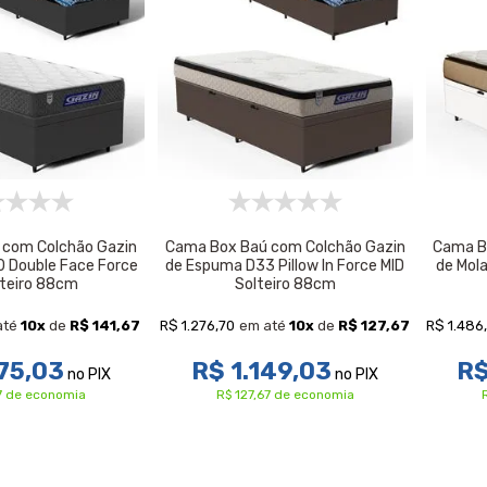
 com Colchão Gazin
Cama Box Baú com Colchão Gazin
Cama B
 Double Face Force
de Espuma D33 Pillow In Force MID
de Mola
lteiro 88cm
Solteiro 88cm
R$ 1.276,70
R$ 1.486
até
10
x
de
R$ 141,67
em até
10
x
de
R$ 127,67
75,03
R$ 1.149,03
R$
no PIX
no PIX
67 de economia
R$ 127,67 de economia