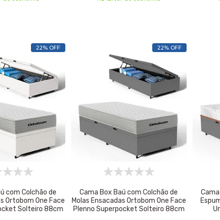
22% OFF
22% OFF
ú com Colchão de
Cama Box Baú com Colchão de
Cama 
as Ortobom One Face
Molas Ensacadas Ortobom One Face
Espum
ocket Solteiro 88cm
Plenno Superpocket Solteiro 88cm
U