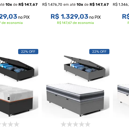
R$ 1.476,70
R$ 1.346
até
10
x
de
R$ 147,67
em até
10
x
de
R$ 147,67
29,03
R$ 1.329,03
R$
no PIX
no PIX
67 de economia
R$ 147,67 de economia
22% OFF
22% OFF