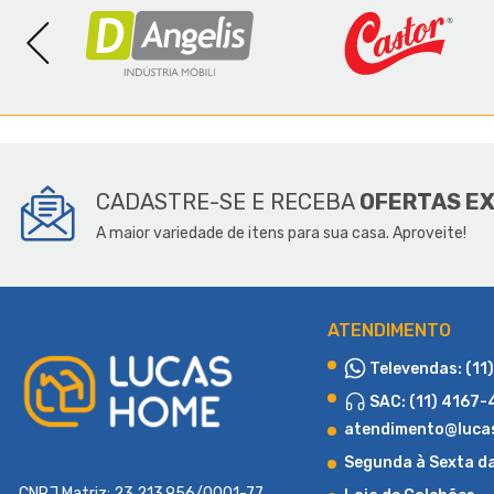
SOBR
CADASTRE-SE E RECEBA
OFERTAS E
A maior variedade de itens para sua casa. Aproveite!
ATENDIMENTO
Televendas: (11
SAC: (11) 4167
atendimento@luca
Segunda à Sexta d
CNPJ Matriz: 23.213.956/0001-77