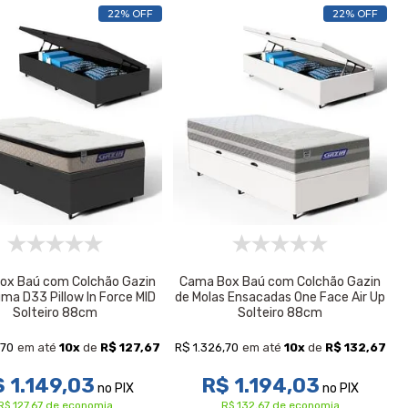
22% OFF
22% OFF
ox Baú com Colchão Gazin
Cama Box Baú com Colchão Gazin
ma D33 Pillow In Force MID
de Molas Ensacadas One Face Air Up
Solteiro 88cm
Solteiro 88cm
,70
R$ 1.326,70
em até
10
x
de
R$ 127,67
em até
10
x
de
R$ 132,67
 1.149,03
R$ 1.194,03
no PIX
no PIX
R$ 127,67 de economia
R$ 132,67 de economia