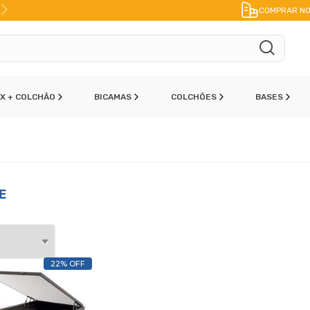
10% DE DESCONTO
NO PIX
COMPRAR NO
OX + COLCHÃO
BICAMAS
COLCHÕES
BASES
E
22% OFF