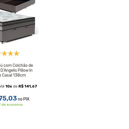
ú com Colchão de
'Angelis Pillow In
p Casal 138cm
até
10
x
de
R$ 141,67
75,03
no PIX
67 de economia