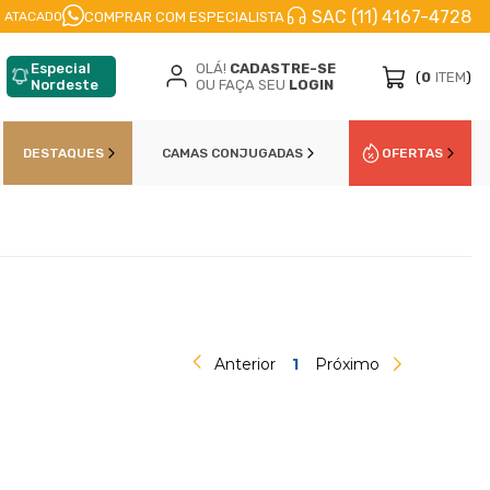
SAC (11) 4167-4728
FRETE A JATO
ENVIO IMEDIATO
PARCELE EM
COMPRAR COM ESPECIALISTA
 ATACADO
Especial
OLÁ!
CADASTRE-SE
(
0
ITEM
)
Nordeste
OU FAÇA SEU
LOGIN
DESTAQUES
CAMAS CONJUGADAS
OFERTAS
Anterior
1
Próximo