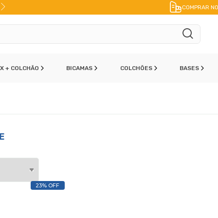
10% DE DESCONTO
NO PIX
COMPRAR NO
OX + COLCHÃO
BICAMAS
COLCHÕES
BASES
E
23% OFF