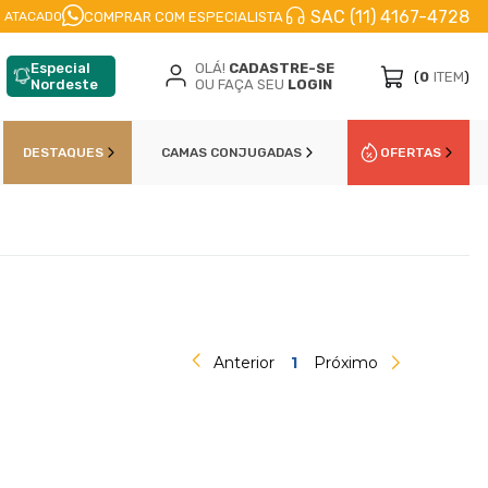
SAC (11) 4167-4728
FRETE A JATO
ENVIO IMEDIATO
PARCELE EM
COMPRAR COM ESPECIALISTA
 ATACADO
Especial
OLÁ!
CADASTRE-SE
(
0
ITEM
)
Nordeste
OU FAÇA SEU
LOGIN
DESTAQUES
CAMAS CONJUGADAS
OFERTAS
Anterior
1
Próximo