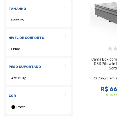
TAMANHO
NÍVEL DE CONFORTO
Cama Box com
D33 Pillow In 
PESO SUPORTADO
Solt
R$ 736,70
em 
R$ 6
R$ 73,6
COR