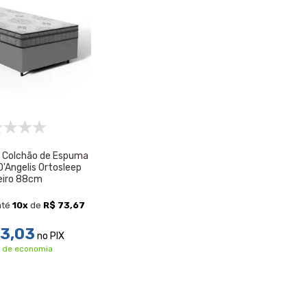
 Colchão de Espuma
D'Angelis Ortosleep
eiro 88cm
até
10
x
de
R$ 73,67
63,03
no PIX
7 de economia