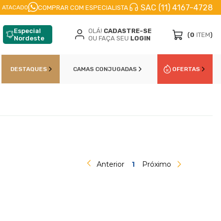
SAC (11) 4167-4728
FRETE A JATO
ENVIO IMEDIATO
PARCELE EM
COMPRAR COM ESPECIALISTA
 ATACADO
Especial
OLÁ!
CADASTRE-SE
(
0
ITEM
)
Nordeste
OU FAÇA SEU
LOGIN
DESTAQUES
CAMAS CONJUGADAS
OFERTAS
Anterior
1
Próximo