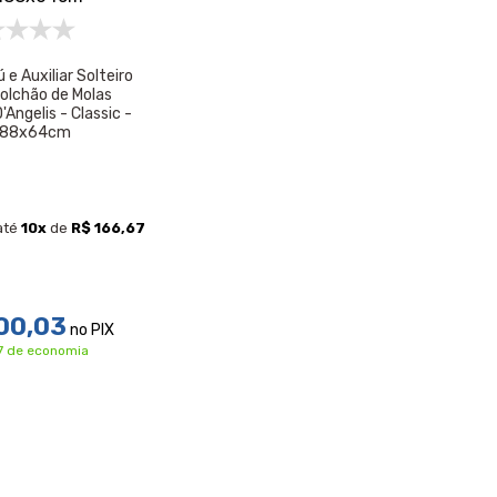
e Auxiliar Solteiro
olchão de Molas
Angelis - Classic -
188x64cm
até
10
x
de
R$ 166,67
00,03
no PIX
67 de economia