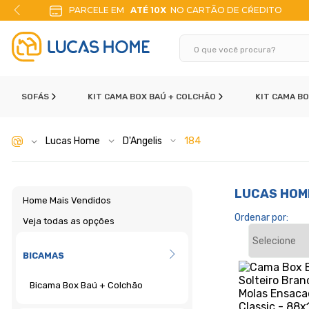
PARCELE EM
ATÉ 10X
NO CARTÃO DE CŔEDITO
SOFÁS
KIT CAMA BOX BAÚ + COLCHÃO
KIT CAMA B
Lucas Home
D'Angelis
184
LUCAS HOM
Home Mais Vendidos
Ordenar por:
Veja todas as opções
BICAMAS